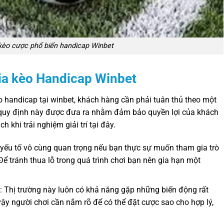
kèo cược phổ biến handicap Winbet
ia kèo Handicap Winbet
o handicap tại winbet, khách hàng cần phải tuân thủ theo một
 quy định này được đưa ra nhằm đảm bảo quyền lợi của khách
khi trải nghiệm giải trí tại đây.
à yếu tố vô cùng quan trọng nếu bạn thực sự muốn tham gia trò
Để tránh thua lỗ trong quá trình chơi bạn nên gia hạn một
c: Thị trường này luôn có khả năng gặp những biến động rất
 vậy người chơi cần nắm rõ để có thể đặt cược sao cho hợp lý,