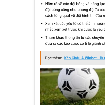
Nắm rõ về các đội bóng và năng lực:
đội bóng cũng như phong độ đá của 
cách tổng quát về đội hình thi đấu
Xem xét các yếu tố có thể ảnh hưởng
nhắc xem xét trước khi cược là yếu tố 
Tham khảo thông tin từ các chuyên 
đưa ra các kèo cược có tỉ lệ giành 
Đọc thêm:
Kèo Châu Á Winbet - Bí