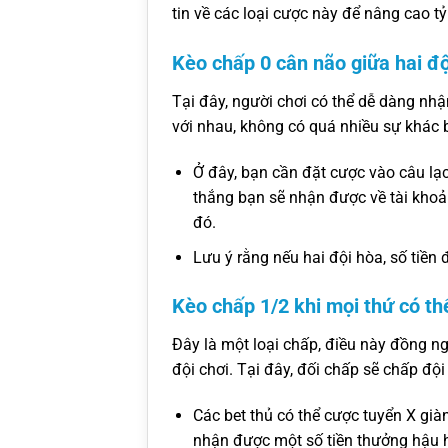
tin về các loại cược này để nâng cao tỷ
Kèo chấp 0 cân não giữa hai độ
Tại đây, người chơi có thể dễ dàng nhậ
với nhau, không có quá nhiều sự khác b
Ở đây, bạn cần đặt cược vào câu lạ
thắng bạn sẽ nhận được về tài khoản
đó.
Lưu ý rằng nếu hai đội hòa, số tiền 
Kèo chấp 1/2 khi mọi thứ có th
Đây là một loại chấp, điều này đồng ng
đội chơi. Tại đây, đối chấp sẽ chấp đội
Các bet thủ có thể cược tuyển X giàn
nhận được một số tiền thưởng hậu h