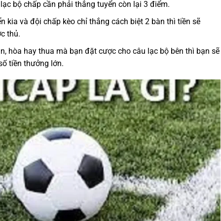
lạc bộ chấp cần phải thắng tuyển còn lại 3 điểm.
 kia và đội chấp kèo chỉ thắng cách biệt 2 bàn thì tiền sẽ
c thủ.
àn, hòa hay thua mà bạn đặt cược cho câu lạc bộ bên thì bạn sẽ
ố tiền thưởng lớn.