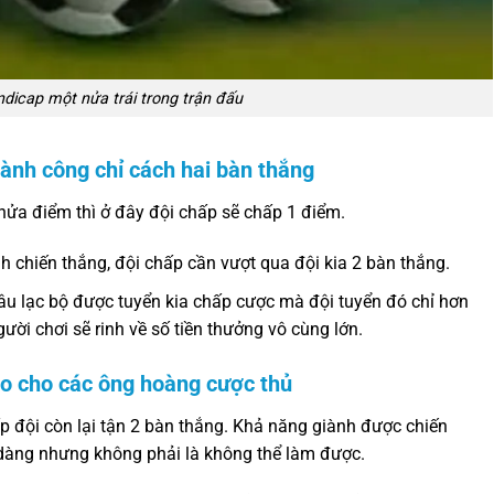
dicap một nửa trái trong trận đấu
hành công chỉ cách hai bàn thắng
 nửa điểm thì ở đây đội chấp sẽ chấp 1 điểm.
nh chiến thắng, đội chấp cần vượt qua đội kia 2 bàn thắng.
âu lạc bộ được tuyển kia chấp cược mà đội tuyển đó chỉ hơn
ười chơi sẽ rinh về số tiền thưởng vô cùng lớn.
ạo cho các ông hoàng cược thủ
hấp đội còn lại tận 2 bàn thắng. Khả năng giành được chiến
dàng nhưng không phải là không thể làm được.