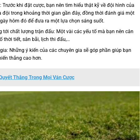
 Trước khi đặt cược, bạn nên tìm hiểu thật kỹ về đội hình của
đội trong khoảng thời gian gần đây, đồng thời đánh giá một
 ngày hôm đó để đưa ra một lựa chọn sáng suốt.
 tới chất lượng trận đấu: Một vài các yếu tố mà bạn nên cân
thời tiết, sân bãi, lịch thi đấu,…
gia: Những ý kiến của các chuyên gia sẽ góp phần giúp bạn
chiến thắng cao hơn.
 Quyết Thắng Trong Mọi Ván Cược