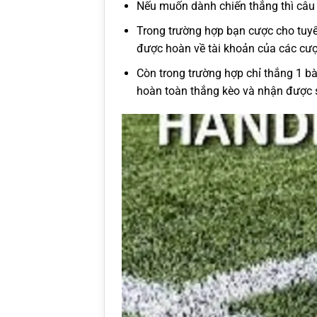
Nếu muốn dành chiến thắng thì câu 
Trong trường hợp bạn cược cho tuyển
được hoàn về tài khoản của các cượ
Còn trong trường hợp chỉ thắng 1 b
hoàn toàn thắng kèo và nhận được s