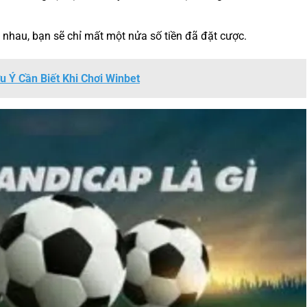
 nhau, bạn sẽ chỉ mất một nửa số tiền đã đặt cược.
ưu Ý Cần Biết Khi Chơi Winbet