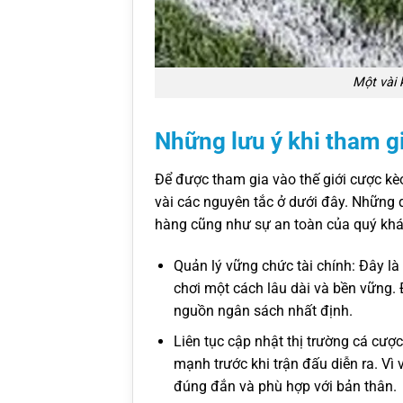
Một vài 
Những lưu ý khi tham g
Để được tham gia vào thế giới cược kè
vài các nguyên tắc ở dưới đây. Những
hàng cũng như sự an toàn của quý khách 
Quản lý vững chức tài chính: Đây l
chơi một cách lâu dài và bền vững. 
nguồn ngân sách nhất định.
Liên tục cập nhật thị trường cá cượ
mạnh trước khi trận đấu diễn ra. Vì
đúng đắn và phù hợp với bản thân.