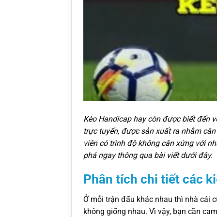
Kèo Handicap hay còn được biết đến với
trực tuyến, được sản xuất ra nhằm cân
viên có trình độ không cân xứng với nh
phá ngay thông qua bài viết dưới đây.
Phân tích chi tiết các 
Ở mỗi trận đấu khác nhau thì nhà cái 
không giống nhau. Vì vậy, bạn cần ca