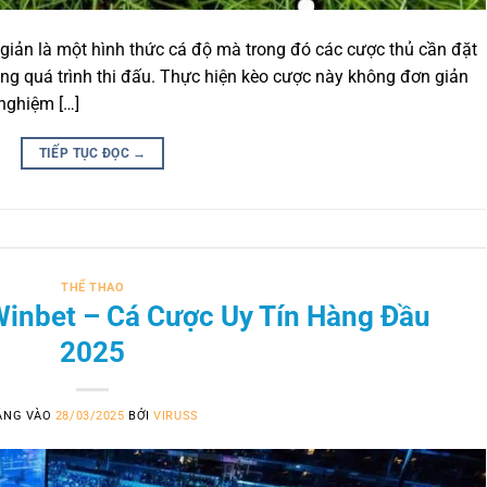
 giản là một hình thức cá độ mà trong đó các cược thủ cần đặt
ong quá trình thi đấu. Thực hiện kèo cược này không đơn giản
 nghiệm […]
TIẾP TỤC ĐỌC
→
THỂ THAO
Winbet – Cá Cược Uy Tín Hàng Đầu
2025
ĂNG VÀO
28/03/2025
BỞI
VIRUSS