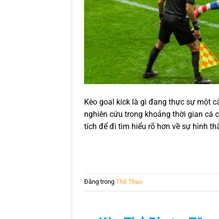
Kèo goal kick là gì đang thực sự một c
nghiên cứu trong khoảng thời gian cá 
tích để đi tìm hiểu rõ hơn về sự hình th
Đăng trong
Thể Thao