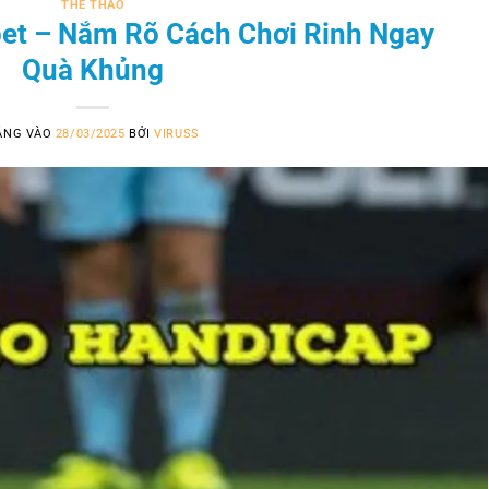
THỂ THAO
et – Nắm Rõ Cách Chơi Rinh Ngay
Quà Khủng
ĂNG VÀO
28/03/2025
BỞI
VIRUSS