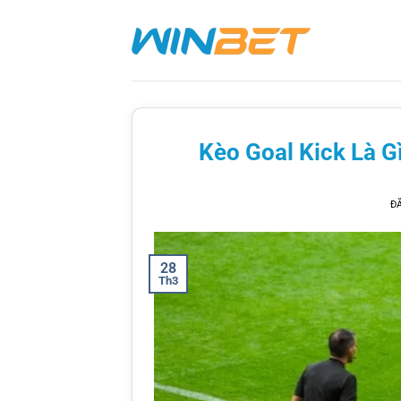
Bỏ
qua
nội
dung
Kèo Goal Kick Là G
Đ
28
Th3